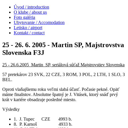
Úvod / introduction
O klube / about us
Foto galéria
Ubytovanie / Accomodation
Letisko / airport
Kontakt / contact
25 - 26. 6. 2005 - Martin SP, Majstrovstva
Slovenska F3J
25 - 26.6.2005 Martin SP, seriálová súťaž Majstrovstiev Slovenska
57 pretekárov 23 SVK, 22 CZE, 3 ROM, 3 POL, 2 LTH, 1 SLO, 3
BEL.
Oproti vlaňajšiemu roku veľmi slabá účasť. Počasie pekné. Opäť
máme finalistov. Absolutne špatný je J. Vitásek, ktorý snáď prvý
krát v kariére obsadzuje posledné miesto.
Výsledky
1. J. Tupec CZE 4993 b.
8. P. Karnoš 4933 b.