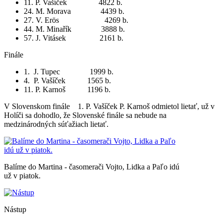
11. P. Vašíček 4822 b.
24. M. Morava 4439 b.
27. V. Erös 4269 b.
44. M. Minařík 3888 b.
57. J. Vitásek 2161 b.
Finále
1. J. Tupec 1999 b.
4. P. Vašíček 1565 b.
11. P. Karnoš 1196 b.
V Slovenskom finále 1. P. Vašíček
P. Karnoš odmietol lietať, už v
Holíči sa dohodlo, že Slovenské finále sa nebude na
medzinárodných súťažiach lietať.
Balíme do Martina - časomerači Vojto, Lidka a Paľo idú
už v piatok.
Nástup